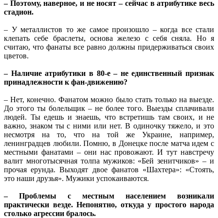
– Поэтому, наверное, и не носят – сейчас в атрибутике весь
стадион.
– У металлистов то же самое произошло – когда все стали
клепать себе браслеты, основа железо с себя сняла. Но я
считаю, что фанаты все равно должны придерживаться своих
цветов.
– Наличие атрибутики в 80-е – не единственный признак
принадлежности к фан-движению?
– Нет, конечно. Фанатом можно было стать только на выезде.
До этого ты болельщик – не более того. Выезды сплачивали
людей. Ты едешь и знаешь, что встретишь там своих, и не
важно, знаком ты с ними или нет. В одиночку тяжело, и это
несмотря на то, что на той же Украине, например,
ленинградцев любили. Помню, в Донецке после матча идем с
местными фанатами – они нас провожают. И тут навстречу
валит многотысячная толпа мужиков: «Бей зенитчиков» – и
прочая ерунда. Выходят двое фанатов «Шахтера»: «Стоять,
это наши друзья». Мужики успокаиваются.
– Проблемы с местным населением возникали
практически везде. Непонятно, откуда у простого народа
столько агрессии бралось.