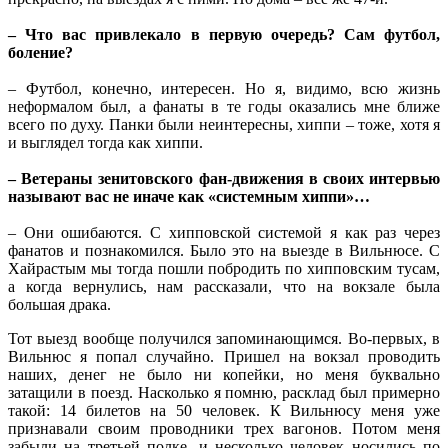
– Что вас привлекало в первую очередь? Сам футбол,
боление?
– Футбол, конечно, интересен. Но я, видимо, всю жизнь
неформалом был, а фанаты в те годы оказались мне ближе
всего по духу. Панки были неинтересны, хиппи – тоже, хотя я
и выглядел тогда как хиппи.
– Ветераны зенитовского фан-движения в своих интервью
называют вас не иначе как «системным хиппи»…
– Они ошибаются. С хипповской системой я как раз через
фанатов и познакомился. Было это на выезде в Вильнюсе. С
Хайрастым мы тогда пошли побродить по хипповским тусам,
а когда вернулись, нам рассказали, что на вокзале была
большая драка.
Тот выезд вообще получился запоминающимся. Во-первых, в
Вильнюс я попал случайно. Пришел на вокзал проводить
наших, денег не было ни копейки, но меня буквально
затащили в поезд. Насколько я помню, расклад был примерно
такой: 14 билетов на 50 человек. К Вильнюсу меня уже
признавали своим проводники трех вагонов. Потом меня
забыли на третьей полке, и несколько человек носились по