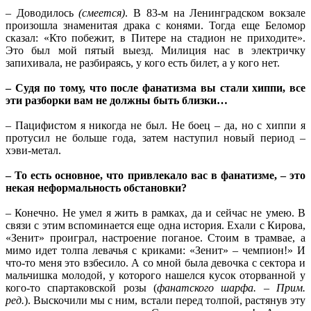
– Доводилось
(смеется)
. В 83-м на Ленинградском вокзале
произошла знаменитая драка с конями. Тогда еще Беломор
сказал: «Кто побежит, в Питере на стадион не приходите».
Это был мой пятый выезд. Милиция нас в электричку
запихивала, не разбираясь, у кого есть билет, а у кого нет.
– Судя по тому, что после фанатизма вы стали хиппи, все
эти разборки вам не должны быть близки…
– Пацифистом я никогда не был. Не боец – да, но с хиппи я
протусил не больше года, затем наступил новый период –
хэви-метал.
– То есть основное, что привлекало вас в фанатизме, – это
некая неформальность обстановки?
– Конечно. Не умел я жить в рамках, да и сейчас не умею. В
связи с этим вспоминается еще одна история. Ехали с Кирова,
«Зенит» проиграл, настроение поганое. Стоим в трамвае, а
мимо идет толпа левачья с криками: «Зенит» – чемпион!» И
что-то меня это взбесило. А со мной была девочка с сектора и
мальчишка молодой, у которого нашелся кусок оторванной у
кого-то спартаковской розы (
фанатского шарфа. – Прим.
ред.
). Выскочили мы с ним, встали перед толпой, растянув эту