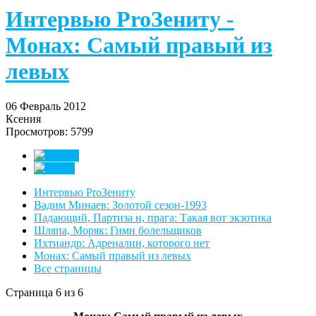
Интервью ProЗениту -
Монах: Самый правый из
левых
06 Февраль 2012
Ксения
Просмотров: 5799
Интервью ProЗениту
Вадим Минаев: Золотой сезон-1993
Падающий, Партиза н, прага: Такая вот экзотика
Шляпа, Моряк: Гимн болельщиков
Ихтиандр: Адреналин, которого нет
Монах: Самый правый из левых
Все страницы
Страница 6 из 6