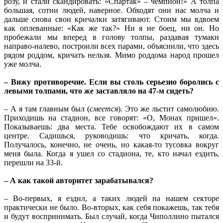
розу, и стали скандировать: «Спартак» – чемпион!» А толпа
большая, сотни людей, наверное. Обходят они нас молча и
дальше снова свои кричалки затягивают. Стоим мы вдвоем
как оплеванные: «Как же так?» Ни я не боец, ни он. Но
пробежали мы вперед в голову толпы, раздавая тумаки
направо-налево, построили всех парами, объяснили, что здесь
рядом роддом, кричать нельзя. Мимо роддома народ прошел
уже молча.
– Вижу противоречие. Если вы столь серьезно боролись с
левыми толпами, что же заставляло на 47-м сидеть?
– А я там главным был (
смеется
). Это же льстит самолюбию.
Приходишь на стадион, все говорят: «О, Монах пришел».
Показываешь: два места. Тебе освобождают их в самом
центре. Садишься, руководишь: что кричать, когда.
Получалось, конечно, не очень, но какая-то тусовка вокруг
меня была. Когда я ушел со стадиона, те, кто начал ездить,
перешли на 33-й.
– А как такой авторитет зарабатывался?
– Во-первых, я ездил, а таких людей на нашем секторе
практически не было. Во-вторых, как себя покажешь, так тебя
и будут воспринимать. Был случай, когда Чиполлино пытался