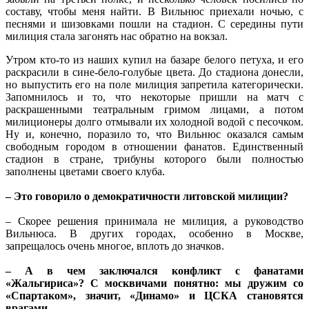
составу, чтобы меня найти. В Вильнюс приехали ночью, с
песнями и шизовками пошли на стадион. С середины пути
милиция стала загонять нас обратно на вокзал.
Утром кто-то из наших купил на базаре белого петуха, и его
раскрасили в сине-бело-голубые цвета. До стадиона донесли,
но выпустить его на поле милиция запретила категорически.
Запомнилось и то, что некоторые пришли на матч с
раскрашенными театральным гримом лицами, а потом
милиционеры долго отмывали их холодной водой с песочком.
Ну и, конечно, поразило то, что Вильнюс оказался самым
свободным городом в отношении фанатов. Единственный
стадион в стране, трибуны которого были полностью
заполнены цветами своего клуба.
– Это говорило о демократичности литовской милиции?
– Скорее решения принимала не милиция, а руководство
Вильнюса. В других городах, особенно в Москве,
запрещалось очень многое, вплоть до значков.
– А в чем заключался конфликт с фанатами
«Жальгириса»? С москвичами понятно: мы дружим со
«Спартаком», значит, «Динамо» и ЦСКА становятся
врагами…