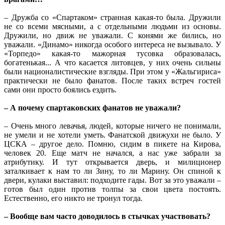
– Дружба со «Спартаком» странная какая-то была. Дружили
не со всеми мясными, а с отдельными людьми из основы.
Дружили, но движ не уважали. С конями же бились, но
уважали. «Динамо» никогда особого интереса не вызывало. У
«Торпедо» какая-то мажорная тусовка образовалась,
богатенькая... А что касается литовцев, у них очень сильны
были националистические взгляды. При этом у «Жальгириса»
практически не было фанатов. После таких встреч гостей
сами они просто боялись ездить.
– А почему спартаковских фанатов не уважали?
– Очень много левачья, людей, которые ничего не понимали,
не умели и не хотели уметь. Фанатской движухи не было. У
ЦСКА – другое дело. Помню, сидим в пикете на Кирова,
человек 20. Еще матч не начался, а нас уже забрали за
атрибутику. И тут открывается дверь, и милиционер
заталкивает к нам то ли Зину, то ли Марину. Он спиной к
двери, кулаки выставил: подходите гады. Вот за это уважали –
готов был один против толпы за свои цвета постоять.
Естественно, его никто не тронул тогда.
– Вообще вам часто доводилось в стычках участвовать?