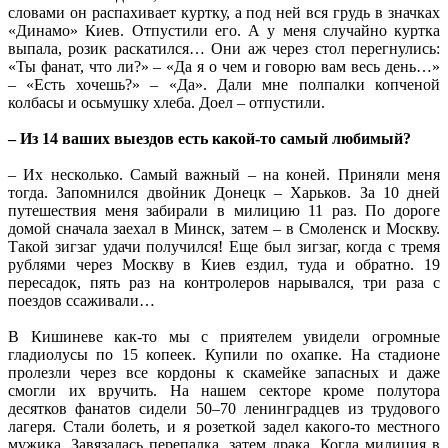
словами он распахивает куртку, а под ней вся грудь в значках
«Динамо» Киев. Отпустили его. А у меня случайно куртка
выпала, розик раскатился… Они аж через стол перегнулись:
«Ты фанат, что ли?» – «Да я о чем и говорю вам весь день…»
– «Есть хочешь?» – «Да». Дали мне полпалки копченой
колбасы и осьмушку хлеба. Доел – отпустили.
– Из 14 ваших выездов есть какой-то самый любимый?
– Их несколько. Самый важный – на коней. Приняли меня
тогда. Запомнился двойник Донецк – Харьков. За 10 дней
путешествия меня забирали в милицию 11 раз. По дороге
домой сначала заехал в Минск, затем – в Смоленск и Москву.
Такой зигзаг удачи получился! Еще был зигзаг, когда с тремя
рублями через Москву в Киев ездил, туда и обратно. 19
пересадок, пять раз на контролеров нарывался, три раза с
поездов ссаживали…
В Кишиневе как-то мы с приятелем увидели огромные
гладиолусы по 15 копеек. Купили по охапке. На стадионе
пролезли через все кордоны к скамейке запасных и даже
смогли их вручить. На нашем секторе кроме полутора
десятков фанатов сидели 50–70 ленинградцев из трудового
лагеря. Стали болеть, и я розеткой задел какого-то местного
мужика. Завязалась перепалка, затем драка. Когда милиция в