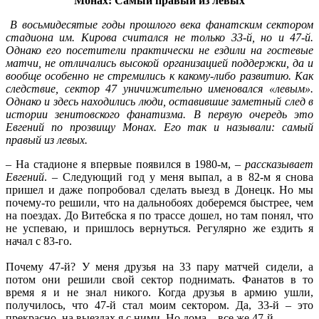
Монах: Самый правый из левых
В восьмидесятые годы прошлого века фанатским сектором
стадиона им. Кирова считался не только 33-й, но и 47-й.
Однако его посетители практически не ездили на гостевые
матчи, не отличались высокой организацией поддержки, да и
вообще особенно не стремились к какому-либо развитию. Как
следствие, сектор 47 уничижительно именовался «левым».
Однако и здесь находились люди, оставившие заметный след в
истории зенитовского фанатизма. В первую очередь это
Евгений по прозвищу Монах. Его так и называли: самый
правый из левых.
– На стадионе я впервые появился в 1980-м, –
рассказывает
Евгений
. – Следующий год у меня выпал, а в 82-м я снова
пришел и даже попробовал сделать выезд в Донецк. Но мы
почему-то решили, что на дальнобоях доберемся быстрее, чем
на поездах. До Витебска я по трассе дошел, но там понял, что
не успеваю, и пришлось вернуться. Регулярно же ездить я
начал с 83-го.
Почему 47-й? У меня друзья на 33 пару матчей сидели, а
потом они решили свой сектор поднимать. Фанатов в то
время я и не знал никого. Когда друзья в армию ушли,
получилось, что 47-й стал моим сектором. Да, 33-й – это
прекрасно, на выездах я с ними. Но дома – все же 47-й.