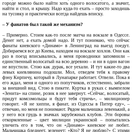
городе можно было найти хоть одного волосатого, а значит,
найти и стол, и крышу. Надо куда-то ехать – просто заходишь
на тусовку и практически всегда найдешь вписку.
– У фанатов был такой же механизм?
– Примерно. Стоим как-то после матча на вокзале в Одессе.
Денег нет, а ехать домой надо. И тут понимаю, что сейчас
фанаты киевского «Динамо» в Ленинград на выезд поедут.
Добираемся все до Киева, находим на вокзале хохлов. Они как
раз в поезд вписывались, а меня проводники запомнили –
единственный волосатый на всю деревню – и ни в один вагон
не впустили. Стою как дурак, все уехали. И тут какие-то два
левых киевлянина подошли. Мол, отведем тебя к правому
фэну Кирпичу, который в Лунапарке работает. Отвели. Пока я
его ждал, меня и одного из попутчиков, естественно, забрали
за внешний вид. Стою в пикете. Куртка в руках с вымпелом
«Зенита» на спине, розик в нее завернут. «Сейчас, волосатый,
придут комсомольцы и будут тебя стричь», – милиционер
говорит. «Я не хиппи, я фанат, из Одессы в Питер еду», –
отвечаю, но меня не понимают. Рядом мальчишка левенький, а
у него вся грудь в значках зарубежных клубов. Эти боровы
откормленные – цвет милиции украинской – попытались
уличить его в том, что он «Динамо» киевское не любит.
Мальчишка бледнеет, зеленеет: «Кто? Я не люблю?» С этими