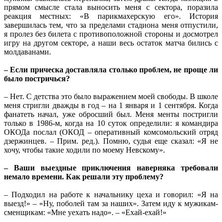
прямом смысле стала выносить меня с сектора, поразила
реакция местных: «В парикмахерскую его». История
завершилась тем, что за пределами стадиона меня отпустили,
я пролез без билета с противоположной стороны и досмотрел
игру на другом секторе, а наши весь остаток матча бились с
молдаванами.
– Если прическа доставляла столько проблем, не проще ли
было постричься?
– Нет. С детства это было выражением моей свободы. В школе
меня стригли дважды в год – на 1 января и 1 сентября. Когда
фанатеть начал, уже обросший был. Меня менты постригли
только в 1986-м, когда на 10 суток определили: я командира
ОКОДа послал (ОКОД – оперативный комсомольский отряд
дзержинцев. – Прим. ред.). Помню, судья еще сказал: «Я не
хочу, чтобы такие ходили по моему Невскому».
– Ваши выездные приключения наверняка требовали
немало времени. Как решали эту проблему?
– Подходил на работе к начальнику цеха и говорил: «Я на
выезд!» – «Ну, поболей там за наших». Затем иду к мужикам-
сменщикам: «Мне уехать надо». – «Ехай-ехай!»