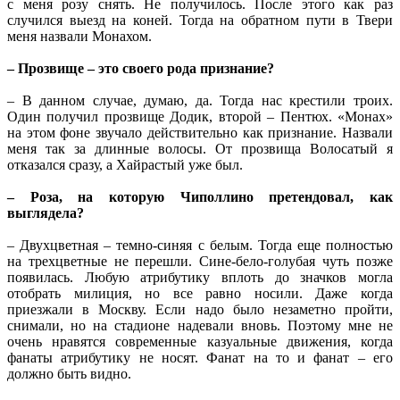
с меня розу снять. Не получилось. После этого как раз
случился выезд на коней. Тогда на обратном пути в Твери
меня назвали Монахом.
– Прозвище – это своего рода признание?
– В данном случае, думаю, да. Тогда нас крестили троих.
Один получил прозвище Додик, второй – Пентюх. «Монах»
на этом фоне звучало действительно как признание. Назвали
меня так за длинные волосы. От прозвища Волосатый я
отказался сразу, а Хайрастый уже был.
– Роза, на которую Чиполлино претендовал, как
выглядела?
– Двухцветная – темно-синяя с белым. Тогда еще полностью
на трехцветные не перешли. Сине-бело-голубая чуть позже
появилась. Любую атрибутику вплоть до значков могла
отобрать милиция, но все равно носили. Даже когда
приезжали в Москву. Если надо было незаметно пройти,
снимали, но на стадионе надевали вновь. Поэтому мне не
очень нравятся современные казуальные движения, когда
фанаты атрибутику не носят. Фанат на то и фанат – его
должно быть видно.