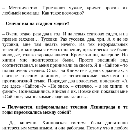
– Местничество. Приезжают чужие, кричат против их
любимой команды. Как такое возможно?
– Сейчас вы на стадион ходите?
– Очень редко, раза два в год. И на левых секторах сидел, и на
правые заходил… Тусовки. Раз тусовка, два, три. А я не из
тусовки, мне там делать нечего. Из тех неформальных
течений, к которым я имел отношение, практически все были
молодые, только зарождавшиеся. Кроме хиппи, наверное. Но
хиппи мне неинтересны были. Просто внешний вид
соответствовал, и меня принимали за своего. Я в «Сайгон»-то
попал очень смешно. Стоял на Климате в драных джинсах, в
свитере зеленом длинном, с зенитовскими значками на
противогазной сумке. Подходят два волосатых, приезжих: «А
где здесь «Сайгон»?» «Не знаю, – отвечаю, – я не хиппи, я
фанат». Познакомились, вписал я их. Позже они показали мне
«Сайгон», там знакомые люди оказались…
– Получается, неформальные течения Ленинграда в те
годы пересекались между собой?
– Да, конечно. Хипповская система была достаточно
интересным механизмом, и она работала. Потому что в любом