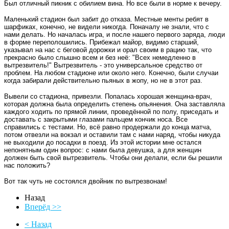
Был отличный пикник с обилием вина. Но все были в норме к вечеру.
Маленький стадион был забит до отказа. Местные менты ребят в
шарфиках, конечно, не видели никогда. Поначалу не знали, что с
нами делать. Но началась игра, и после нашего первого заряда, люди
в форме переполошились. Прибежал майор, видимо старший,
указывал на нас с беговой дорожки и орал своим в рацию так, что
прекрасно было слышно всем и без неё: "Всех немедленно в
вытрезвитель!" Вытрезвитель - это универсальное средство от
проблем. На любом стадионе или около него. Конечно, были случаи
когда забирали действительно пьяных в жопу, но не в этот раз.
Вывели со стадиона, привезли. Попалась хорошая женщина-врач,
которая должна была определить степень опьянения. Она заставляла
каждого ходить по прямой линии, проведённой по полу, приседать и
доставать с закрытыми глазами пальцем кончик носа. Все
справились с тестами. Но, всё равно продержали до конца матча,
потом отвезли на вокзал и оставили там с нами наряд, чтобы никуда
не выходили до посадки в поезд. Из этой истории мне остался
непонятным один вопрос: с нами была девушка, а для женщин
должен быть свой вытрезвитель. Чтобы они делали, если бы решили
нас положить?
Вот так чуть не состоялся двойник по вытрезвонам!
Назад
Вперёд >>
< Назад