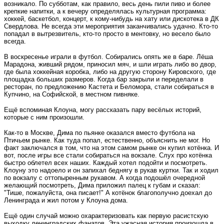
возникало. По субботам, как правило, весь день пили пиво и более
крепкие напитки, а к вечеру определялась культурная программа:
хоккей, баскетбол, концерт, к кому-нибудь на хату или дискотека в ДК
Свердлова. Не всегда эти мероприятия заканчивались удачно. Кто-то
попадал в вытрезвитель, кто-то просто в ментовку, но весело было
всегда.
В воскресенье играли в футбол. Собирались опять же в баре. Лёша
Марадона, живший рядом, приносил мяч, и шли играть либо во двор,
где была хоккейная коробка, либо на другую сторону Кировского, где
площадка больших размеров. Когда бар закрыли и переделали в
ресторан, по предложению Кастета и Беломора, стали собираться в
Купчино, на Софийской, в местном пивняке.
Ещё вспоминая Клоуна, могу рассказать пару весёлых историй,
которые с ним произошли.
Как-то в Москве, Дима по пьянке оказался вместо футбола на
Птичьем рынке. Как туда попал, естественно, объяснить не мог. Но
факт заключался в том, что на этом самом рынке он купил котёнка. И
вот, после игры все стали собираться на вокзале. Слух про котёнка
быстро облетел всех наших. Каждый хотел подойти и посмотреть.
Клоуну это надоело и он запихал беднягу в рукав куртки. Так и ходил
по вокзалу с оттопыренным рукавом. А когда подошёл очередной
желающий посмотреть, Дима приложил палец к губам и сказал:
"Тише, пожалуйста, она писает!" А котёнок благополучно доехал до
Ленинграда и жил потом у Клоуна дома.
Ещё один случай можно охарактеризовать как первую расистскую
выходку ленинградских фанатов. Эта ужасная история произошла в