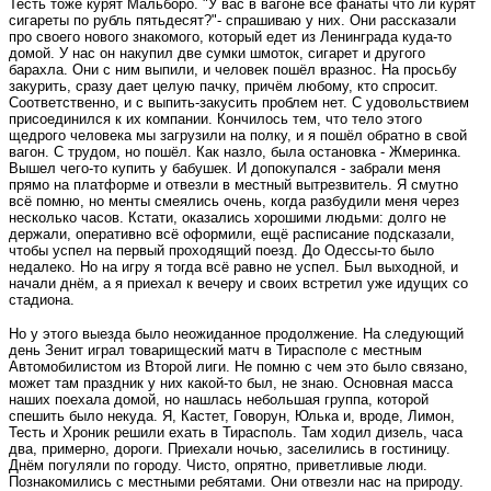
Тесть тоже курят Мальборо. "У вас в вагоне все фанаты что ли курят
сигареты по рубль пятьдесят?"- спрашиваю у них. Они рассказали
про своего нового знакомого, который едет из Ленинграда куда-то
домой. У нас он накупил две сумки шмоток, сигарет и другого
барахла. Они с ним выпили, и человек пошёл вразнос. На просьбу
закурить, сразу дает целую пачку, причём любому, кто спросит.
Соответственно, и с выпить-закусить проблем нет. С удовольствием
присоединился к их компании. Кончилось тем, что тело этого
щедрого человека мы загрузили на полку, и я пошёл обратно в свой
вагон. С трудом, но пошёл. Как назло, была остановка - Жмеринка.
Вышел чего-то купить у бабушек. И допокупался - забрали меня
прямо на платформе и отвезли в местный вытрезвитель. Я смутно
всё помню, но менты смеялись очень, когда разбудили меня через
несколько часов. Кстати, оказались хорошими людьми: долго не
держали, оперативно всё оформили, ещё расписание подсказали,
чтобы успел на первый проходящий поезд. До Одессы-то было
недалеко. Но на игру я тогда всё равно не успел. Был выходной, и
начали днём, а я приехал к вечеру и своих встретил уже идущих со
стадиона.
Но у этого выезда было неожиданное продолжение. На следующий
день Зенит играл товарищеский матч в Тирасполе с местным
Автомобилистом из Второй лиги. Не помню с чем это было связано,
может там праздник у них какой-то был, не знаю. Основная масса
наших поехала домой, но нашлась небольшая группа, которой
спешить было некуда. Я, Кастет, Говорун, Юлька и, вроде, Лимон,
Тесть и Хроник решили ехать в Тирасполь. Там ходил дизель, часа
два, примерно, дороги. Приехали ночью, заселились в гостиницу.
Днём погуляли по городу. Чисто, опрятно, приветливые люди.
Познакомились с местными ребятами. Они отвезли нас на природу.