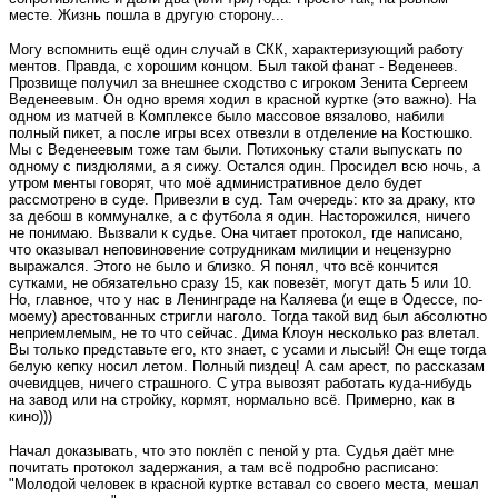
месте. Жизнь пошла в другую сторону...
Могу вспомнить ещё один случай в СКК, характеризующий работу
ментов. Правда, с хорошим концом. Был такой фанат - Веденеев.
Прозвище получил за внешнее сходство с игроком Зенита Сергеем
Веденеевым. Он одно время ходил в красной куртке (это важно). На
одном из матчей в Комплексе было массовое вязалово, набили
полный пикет, а после игры всех отвезли в отделение на Костюшко.
Мы с Веденеевым тоже там были. Потихоньку стали выпускать по
одному с пиздюлями, а я сижу. Остался один. Просидел всю ночь, а
утром менты говорят, что моё административное дело будет
рассмотрено в суде. Привезли в суд. Там очередь: кто за драку, кто
за дебош в коммуналке, а с футбола я один. Насторожился, ничего
не понимаю. Вызвали к судье. Она читает протокол, где написано,
что оказывал неповиновение сотрудникам милиции и нецензурно
выражался. Этого не было и близко. Я понял, что всё кончится
сутками, не обязательно сразу 15, как повезёт, могут дать 5 или 10.
Но, главное, что у нас в Ленинграде на Каляева (и еще в Одессе, по-
моему) арестованных стригли наголо. Тогда такой вид был абсолютно
неприемлемым, не то что сейчас. Дима Клоун несколько раз влетал.
Вы только представьте его, кто знает, с усами и лысый! Он еще тогда
белую кепку носил летом. Полный пиздец! А сам арест, по рассказам
очевидцев, ничего страшного. С утра вывозят работать куда-нибудь
на завод или на стройку, кормят, нормально всё. Примерно, как в
кино)))
Начал доказывать, что это поклёп с пеной у рта. Судья даёт мне
почитать протокол задержания, а там всё подробно расписано:
"Молодой человек в красной куртке вставал со своего места, мешал