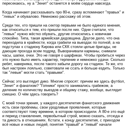
пересекаюсь, ну а "Зенит" останется в моём сердце навсегда.
Когда начинают рассказывать про 80-е, сразу вспоминают "правых" и
"левых" и обувалово. Немножко расскажу об этом.
Среди тех, кто пришли на сектор первыми не было единого мнения,
как относиться к тем, кто пришли после них. Одни считали, что
"левых" нужно жёстко обувать, другие относились к новичкам
спокойно. Типа, такая армейская дедовщина. Другое дело, что она
переходила в крайности, когда грабили на выездах по полной, а на
подступах к стадиону Кирова или СКК стояли целые бригады, не
дающие прохода всем подряд. Выворачивали карманы, снимали
часы, шапки, очки. Это не говоря о шарфиках. Чтобы пробиться через
это нужно было иметь характер, терпение и немножко удачи. Сколько
ребят, наверняка, после такого забыли дорогу на стадион. Те же, кто
был настроен лояльно, советовали не ссать и больше ездить. Только
так "левые" могли стать "правыми".
Сейчас это выглядит дико. Многие спросят: причем же здесь футбол,
"Зенит" и фанатизм? "Гопники" просто занимались грабежом, а
деление по количеству выездов и общему стажу, вообще, выглядит
смешно. О чём здесь говорить?
С моей точки зрения, у каждого десятилетия фанатского движения
есть свои проблемы, свои уродливые проявления, которые
соответствуют тому времени, в котором происходили. А 80-е это ещё
и период становления, первобытный строй, можно сказать, отсюда и
та дикость в отношениях. Кстати, к концу десятилетия, с приходом
всё новых и новых людей, понятия "правый" и "левый" начали