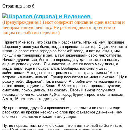
Страница 1 из 6
(Предупреждение!! Текст содержит описание сцен насилия и
ненормативную лексику. Не рекомендован к прочтению
лицам со слабыми нервами.)
Привет! Мне есть, что сказать и рассказать. Итак начнем.Прозвище
Шарапов у меня уже было, когда я пришел на сектор. С детских лет я
играл на первенстве города за Невский завод, и вот однажды, мы
пришли на тренировку в зал, а там заканчивали свою лекгоатлеты.
Начали дурачиться, бегать, а перекладину для прыжков в высоту
еще не успели убрать. Я и налетел на нее со всего маху лбом, а
когда падал еще и поцарапался. Вообщем, наложили швы,
забинтовали. А тогда как раз гремел на всю страну фильм "Место
встречи изменить нельзя". Тренер посмотрел на меня и сказал: " Ну и
рожа у тебя, Шарапов". Так и пошло. А с ребятами из команды мы,
естественно, ходили на Зенит. В 33 сектор: пока, правда слушали,
смотрели, приобщались, так сказать. Первый выезд получился
неожиданно легко: финал Кубка, город бурлит, просто сел и поехал.
А что, 16 лет самое то для начала!
Ну про выезда, друзей и приключения, веселые и не очень, я еще
расскажу, но прежде несколько слов про фанатское движение, чем
оно меня привлекло и каким я его увидел.
Ну, во-первых, тем, кто мне скажет, что я вот так люблю Зенит (это
про 80-е), что готов петь, кричать, хлопать в такт, ездить,