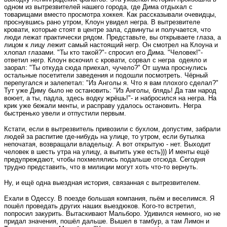
одном из вытрезвителей нашего города, где Дима отдыхал с
товарищами вместо просмотра хоккея. Как рассказывали очевидцы,
проснувшись рано утром, Клоун увидел негра. В вытрезвителе
кровати, которые стоят в центре зала, сдвинуты и получается, что
люди лежат практически рядом. Представьте, вы открываете глаза, а
лицом к лицу лежит самый настоящий негр. Он смотрел на Клоуна и
хлопал глазами. "Ты кто такой?"- спросил его Дима. "Человек!"-
ответил негр. Клоун вскочил с кровати, сорвал с негра одеяло и
заорал: "Ты откуда сюда приехал, чучело?" От шума проснулись
остальные посетители заведения и подошли посмотреть. Чёрный
перепугался и залепетал: "Из Анголы я. Что я вам плохого сделал?"
Тут уже Диму было не остановить: "Из Анголы, блядь! Да там народ
воюет, а ты, падла, здесь водку жрёшь!"- и набросился на негра. На
крик уже бежали менты, и расправу удалось остановить. Негра
быстренько увели и отпустили первым.
Кстати, если в вытрезвитель привозили с бухлом, допустим, забрали
людей за распитие где-нибудь на улице, то утром, если бутылка
непочатая, возвращали владельцу. А вот открытую - нет. Выходит
человек в шесть утра на улицу, а выпить уже есть))) И менты ещё
предупреждают, чтобы похмелялись подальше отсюда. Сегодня
трудно представить, что в милиции могут хоть что-то вернуть.
Ну, и ещё одна выездная история, связанная с вытрезвителем.
Ехали в Одессу. В поезде большая компания, пьём и веселимся. Я
пошёл проведать других наших выездюков. Кого-то встретил,
попросил закурить. Вытаскивают Мальборо. Удивился немного, но не
придал значения, пошёл дальше. Вышел в тамбур, а там Лимон и