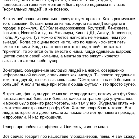
подвергаться гонениям ментов и быть просто подонком в глазах
"нормальных людей", я не поверю.
В этом всё равно изначально присутствует протест. Как в рок-музыке
того времени. Кстати, многие из нас ходили на все(!) концерты в
городе: в рок-клуб, ДК Железнодорожников, Крупской, Ленсовета,
Горького, Невский и т.д. на Аквариум, Кино, ДДТ, Алису, Телевизор,
Ноль, Аукцыон. Тут можно отчётов написать не меньше, чем про
выезда). Когда со сцены поют не то, что по ящику - хочется петь
вместе с ними. Когда на стадионе кто-то ведет себя не так как
"принято", то хочется быть вместе с ними. Когда одеваешь шарфик
цветов флага своей команды, а менты за это вяжут - хочется
заказать в ателье себе пусер.
Во-вторых, объединение молодых людей на новой, совершенно
неформальной основе, сплачивает как никогда. Ты просто гордишься
тем, что другой, ты показываешь всем: "Смотрите - нас всё больше и
больше!" А если ты ещё при этом любишь футбол - это просто супер.
В-третьих, фан-культура не могла не зародиться, потому что футбола
показывали всё больше и больше, качество трансляций улучшалось
и можно было кое-что рассмотреть, как там у них. Журналы опять же
смотрели иностранные про футбол. Хотели попробовать также. Вот
люди, которые это дело начали за несколько лет до нашего прихода,
и пробовали. И нас приобщили.
Теперь про побочные эффекты. Они есть, и их не мало.
Вот сейчас говорят про нашествие глорихантеров, пены. Я вам скажу,