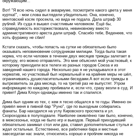
окружающим..."
Вот! "Я всю ночь сидел в аквариуме, посмотрите какого цвета у меня
куртка!", - мои слова выглядели убедительно. Она, конечно,
ментовский косяк просекла, но вида не подала. Дала штраф 30
рублей. Из суда я вышел счастливым человеком. Ещё бы,
справедливость восторжествовала, невиновному вместо
административного ареста дали штраф. Спасибо тебе, Веденеев, что
хоть фуражку не сбил!
Кстати сказать, чтобы попасть на сутки не обязательно было
оказывать неповиновение сотрудникам милиции. Тогда была такая
норма, что если человек в течении двух месяцев трижды залетает в
ментуру, его можно отправлять. Это мне объяснял мой участковый, к
которому приходили все телеги из разных городов Союза и из
заведений нашего города. Несколько раз я не укладывался в этот
норматив, но участковый был нормальный и на крайние меры не шёл,
ограничиваясь душеспасительными беседами.А вот если трижды в
вытрезвитель за два месяца, то на третий раз не выпустят. Утром
информацию по каждому пробивали и, если что, сразу везли в суд. И
привет! Дима Клоун однажды именно так и спалился.
Дима был одним из тех, с кем я тесно общался в те годы. Именно он
привёл меня в пивной бар "Руно", где по выходным собирались
фанаты. Бар находился на углу Кировского проспекта и ул.
Скороходова в полуподвале. Наиболее оживлённо там было, конечно,
в межсезонье, когда не было игр и выездов. Первый приходивший
обязательно занимал стол или два, ставил дополнительные стулья и
ждал остальных. Естественно, все работники бара и местные
завсегдатаи нас знали, относились хорошо и проблем никогда не