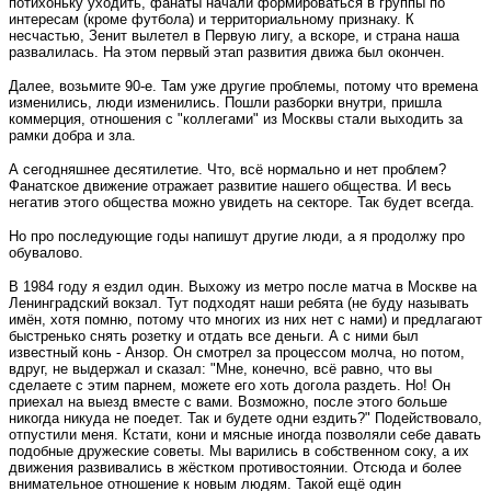
потихоньку уходить, фанаты начали формироваться в группы по
интересам (кроме футбола) и территориальному признаку. К
несчастью, Зенит вылетел в Первую лигу, а вскоре, и страна наша
развалилась. На этом первый этап развития движа был окончен.
Далее, возьмите 90-е. Там уже другие проблемы, потому что времена
изменились, люди изменились. Пошли разборки внутри, пришла
коммерция, отношения с "коллегами" из Москвы стали выходить за
рамки добра и зла.
А сегодняшнее десятилетие. Что, всё нормально и нет проблем?
Фанатское движение отражает развитие нашего общества. И весь
негатив этого общества можно увидеть на секторе. Так будет всегда.
Но про последующие годы напишут другие люди, а я продолжу про
обувалово.
В 1984 году я ездил один. Выхожу из метро после матча в Москве на
Ленинградский вокзал. Тут подходят наши ребята (не буду называть
имён, хотя помню, потому что многих из них нет с нами) и предлагают
быстренько снять розетку и отдать все деньги. А с ними был
известный конь - Анзор. Он смотрел за процессом молча, но потом,
вдруг, не выдержал и сказал: "Мне, конечно, всё равно, что вы
сделаете с этим парнем, можете его хоть догола раздеть. Но! Он
приехал на выезд вместе с вами. Возможно, после этого больше
никогда никуда не поедет. Так и будете одни ездить?" Подействовало,
отпустили меня. Кстати, кони и мясные иногда позволяли себе давать
подобные дружеские советы. Мы варились в собственном соку, а их
движения развивались в жёстком противостоянии. Отсюда и более
внимательное отношение к новым людям. Такой ещё один