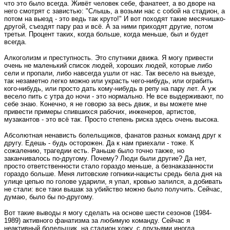
что это было всегда. Живёт человек себе, фанатеет, а во дворе на
него смотрят с завистью: "Слышь, а возьми нас с собой на стадион, а
потом на выезд - это ведь так круто!" И вот походят такие месячишко-
другой, съездят пару раз и всё. А за ними приходят другие, потом
третьи. Процент таких, когда больше, когда меньше, был и будет
всегда.
Алкоголизм и преступность. Это спутники движа. Я могу привести
очень не маленький список людей, хороших людей, которые либо
сели и пропали, либо навсегда ушли от нас. Так весело на выезде,
так незаметно легко можно или украсть чего-нибудь, или ограбить
кого-нибудь, или просто дать кому-нибудь в репу на пару лет. А уж
весело пить с утра до ночи - это нормально. Не все выдерживают, по
себе знаю. Конечно, я не говорю за весь движ, и вы можете мне
привести примеры спившихся рабочих, инженеров, артистов,
музакантов - это всё так. Просто степень риска здесь очень высока.
Абсолютная ненависть болельщиков, фанатов разных команд друг к
другу. Едешь - будь осторожен. Да к нам приехали - тоже. К
сожалению, трагедии есть. Раньше было точно также, но
заканчивалось по-другому. Почему? Люди были другие? Да нет,
просто ответственности стало гораздо меньше, а безнаказанности
гораздо больше. Меня литовские гопники-нацисты средь бела дня на
улице цепью по голове ударили, я упал, кровью залился, а добивать
не стали: все таки вышак за убийство можно было получить. Сейчас,
думаю, было бы по-другому.
Вот такие выводы я могу сделать на основе шести сезонов (1984-
1989) активного фанатизма за любимую команду. Сейчас я
неактивный болельщик, на стадион хожу, с друзьями иногда