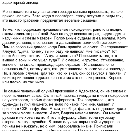
характерный эпизод.
Меня после того случая стали гораздо меньше прессовать, только
прикалывались. Зато когда я пообтёрся, сразу вступил в ряды тех,
кто вместо грабежей предпочитал веселые сейшены.
Те же, кто продолжал криминальные похождения, рано или поздно
оказывались за решёткой. Был на суде несколько раз, видел одетые
наручники и слёзы матерей. Поломанные судьбы из-за ерунды. Кому
давали условно, в основном, в дальнейшем вели себя осторожно.
Помню забавный диалог, когда Гном пришёл из армии. Он спрашивает
Клоуна: "Дима, почему ты ни разу не написал мне письмо?" Тот
спокойно ему ответил: "А хули писать-то? Перечислить тех, кто
вышел с зоны и кто ушёл туда?" И смешно, и грустно. Утрированно,
конечно, но смысл происходящего отражает. Я специально не
называю имён, потому что, как уже написал, многие ушли навсегда.
Но, в любом случае, для тех, кто их знал, они останутся в памяти. И
из истории ленинградского фанатизма это не вычеркнешь. Хорошо
или плохо, но так было.
Но самый печальный случай произошёл с Адвокатом, он не связан с
перечисленным выше. Отличный парень, никогда ни в чем нехорошем
не участвовал, любил фотографировать. Так получилось, что
однажды выпил лишнего, не знаю по какой причине, бывает. И
пришёл в СКК на футбол. А там, вообще, фанатеть не давали, даже
за хлопки могли вывести. И вот, Вадика начали вязать. Он махал
руками и не хотел идти. И то ли фуражку сбил, то ли пуговицу
оторвал менту случайно. В таких случаях пары-тройки ударов по
почкам не избежать, но с ним разобрались иначе. Приписали
сопротивление и дали два (или три) года. Просто так, на ровном