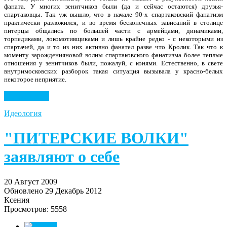
фаната. У многих зенитчиков были (да и сейчас остаются) друзья-
спартаковцы. Так уж вышло, что в начале 90-х спартаковский фанатизм
практически разложился, и во время бесконечных зависаний в столице
питерцы общались по большей части с армейцами, динамиками,
торпедиками, локомотивщиками и лишь крайне редко - с некоторыми из
спартачей, да и то из них активно фанател разве что Кролик. Так что к
моменту зарожденияновой волны
спартаковского фанатизма более теплые
отношения у зенитчиков были, пожалуй, с конями. Естественно, в свете
внутримосковских
разборок такая ситуация вызывала у красно-белых
некоторое неприятие.
Подробнее...
Идеология
"ПИТЕРСКИЕ ВОЛКИ"
заявляют о себе
20 Август 2009
Обновлено 29 Декабрь 2012
Ксения
Просмотров: 5558