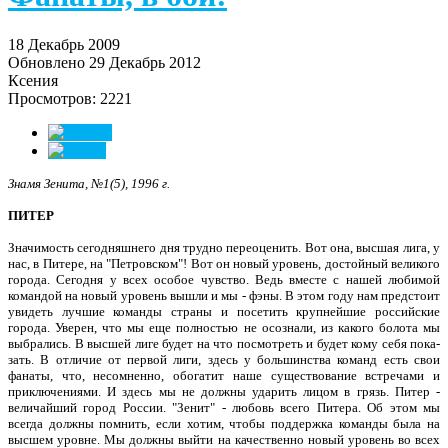
18 Декабрь 2009
Обновлено 29 Декабрь 2012
Ксения
Просмотров: 2221
Знамя Зенита, №1(5), 1996 г.
ПИТЕР
Значимость сегодняшнего дня трудно переоценить. Вот она, выс­шая лига, у
нас, в Питере, на "Пет­ровском"! Вот он новый уровень, достойный великого
города. Се­годня у всех особое чувство. Ведь вместе с нашей любимой
коман­дой на новый уровень вышли и мы - фэны. В этом году нам пред­стоит
увидеть лучшие команды страны и посетить крупнейшие российские
города. Уверен, что мы еще полностью не осознали, из какого болота мы
выбрались. В высшей лиге будет на что по­смотреть и будет кому себя пока­
зать. В отличие от первой лиги, здесь у большинства команд есть свои
фанаты, что, несомненно, обогатит наше существование встречами и
приключениями. И здесь мы не должны ударить ли­цом в грязь. Питер -
величайший город России. "Зенит" - любовь всего Питера. Об этом мы
всегда должны помнить, если хотим, что­бы поддержка команды была на
высшем уровне. Мы должны вый­ти на качественно новый уровень во всех