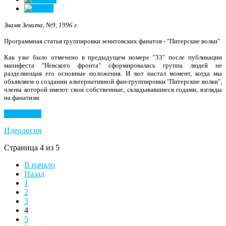
Знамя Зенита, №9, 1996 г.
Программная статья группировки зенитовских фанатов - "Питерские волки"
Как уже было отмечено в предыдущем номере "33" после публика­ции
манифеста "Невского фронта" сфор­мировалась группа людей не
разделяющая его основные положения. И вот настал момент, когда мы
объявляем о создании альтернативной фан-группировки "Питер­ские волки",
члены которой имеют свои собственные, складывавшиеся годами, взгляды
на фанатизм.
Подробнее...
Идеология
Страница 4 из 5
В начало
Назад
1
2
3
4
5