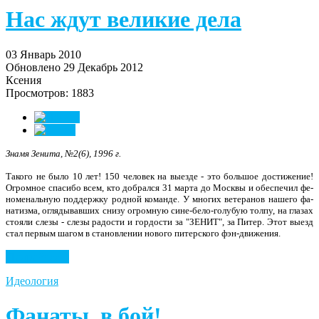
Нас ждут великие дела
03 Январь 2010
Обновлено 29 Декабрь 2012
Ксения
Просмотров: 1883
Знамя Зенита, №2(6), 1996 г.
Такого не было 10 лет! 150
человек на выезде -
это большое достижение!
Огромное спасибо всем, кто добрался 31 марта до Москвы и обеспечил фе­
номенальную поддержку родной ко­манде. У многих ветеранов нашего фа­
натизма, оглядывавших снизу огром­ную сине-бело-голубую толпу, на гла­зах
стояли слезы - слезы радости и гор­дости за "ЗЕНИТ", за Питер. Этот вы­езд
стал первым шагом в становлении нового питерского фэн-движения.
Подробнее...
Идеология
Фанаты, в бой!