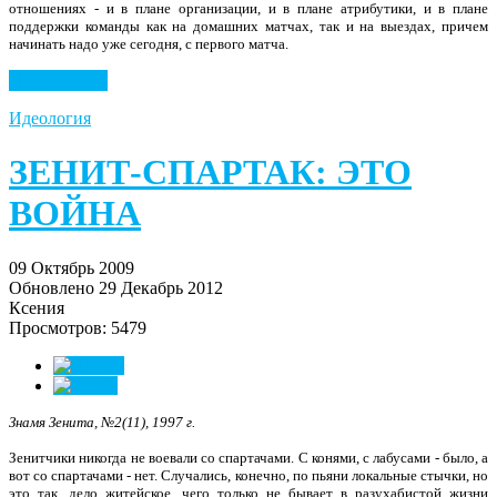
отношениях - и в плане организации, и в плане атрибути­ки, и в плане
поддержки коман­ды как на домашних матчах, так и на выездах, причем
начинать надо уже сегодня, с первого матча.
Подробнее...
Идеология
ЗЕНИТ-СПАРТАК: ЭТО
ВОЙНА
09 Октябрь 2009
Обновлено 29 Декабрь 2012
Ксения
Просмотров: 5479
Знамя Зенита, №2(11), 1997 г.
Зенитчики никогда не воевали со спартачами. С конями, с лабусами - было, а
вот со спартачами - нет. Случались, конечно, по пьяни локальные стычки, но
это так, дело житейское, чего только не бывает в разухабистой жизни