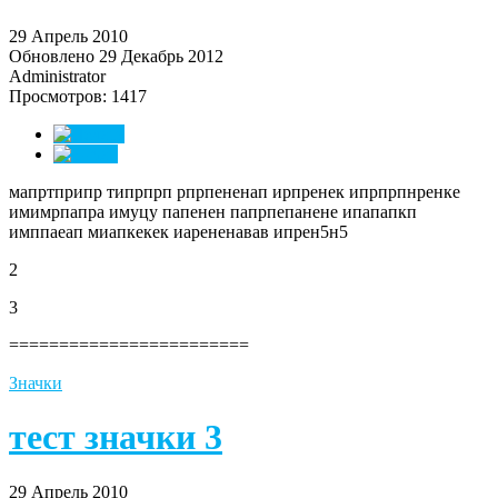
29 Апрель 2010
Обновлено 29 Декабрь 2012
Administrator
Просмотров: 1417
мапртприпр типрпрп рпрпененап ирпренек ипрпрпнренке
имимрпапра имуцу папенен папрпепанене ипапапкп
имппаеап миапкекек иарененавав ипрен5н5
2
3
========================
Значки
тест значки 3
29 Апрель 2010