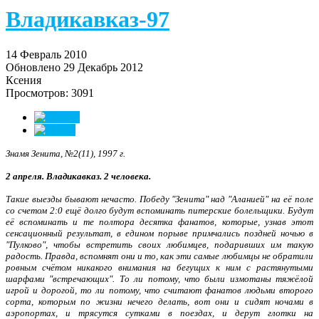
Владикавказ-97
14 Февраль 2010
Обновлено 29 Декабрь 2012
Ксения
Просмотров: 3091
Знамя Зенита, №2(11), 1997 г.
2 апреля. Владикавказ. 2 человека.
Такие выезды бывают нечасто. Победу "Зенита" над "Аланией" на её поле
со счетом 2:0 ещё долго будут вспоминать питерские болельщики. Будут
её вспоминать и те полтора десятка фанатов, которые, узнав этот
сенсационный результат, в едином порыве примчались поздней ночью в
"Пулково", чтобы встретить своих любимцев, подаривших им такую
радость. Правда, вспомнят они и то, как эти самые любимцы не обратили
ровным счётом никакого внимания на бегущих к ним с растянутыми
шарфами "встречающих". То ли потому, что были измотаны тяжёлой
игрой и дорогой, то ли потому, что считают фанатов людьми второго
сорта, которым по жизни нечего делать, вот они и сидят ночами в
аэропортах, и трясутся сутками в поездах, и дерут глотки на