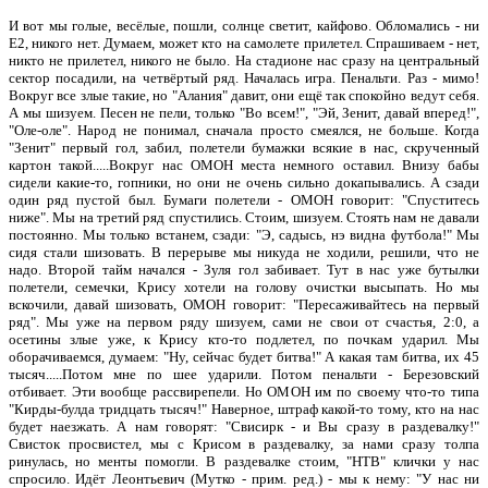
И вот мы голые, весёлые, пошли, солнце светит, кайфово. Обломались - ни
Е2, никого нет. Думаем, может кто на самолете прилетел. Спрашиваем - нет,
никто не прилетел, никого не было. На стадионе нас сразу на центральный
сектор посадили, на четвёртый ряд. Началась игра. Пенальти. Раз - мимо!
Вокруг все злые такие, но "Алания" давит, они ещё так спокойно ведут себя.
А мы шизуем. Песен не пели, только "Во всем!", "Эй, Зенит, давай вперед!",
"Оле-оле". Народ не понимал, сначала просто смеялся, не больше. Когда
"Зенит" первый гол, забил, полетели бумажки всякие в нас, скрученный
картон такой.....Вокруг нас ОМОН места немного оставил. Внизу бабы
сидели какие-то, гопники, но они не очень сильно докапывались. А сзади
один ряд пустой был. Бумаги полетели - ОМОН говорит: "Спуститесь
ниже". Мы на третий ряд спустились. Стоим, шизуем. Стоять нам не давали
постоянно. Мы только встанем, сзади: "Э, садысь, нэ видна футбола!" Мы
сидя стали шизовать. В перерыве мы никуда не ходили, решили, что не
надо. Второй тайм начался - Зуля гол забивает. Тут в нас уже бутылки
полетели, семечки, Крису хотели на голову очистки высыпать. Но мы
вскочили, давай шизовать, ОМОН говорит: "Пересаживайтесь на первый
ряд". Мы уже на первом ряду шизуем, сами не свои от счастья, 2:0, а
осетины злые уже, к Крису кто-то подлетел, по почкам ударил. Мы
оборачиваемся, думаем: "Ну, сейчас будет битва!" А какая там битва, их 45
тысяч.....Потом мне по шее ударили. Потом пенальти - Березовский
отбивает. Эти вообще рассвирепели. Но ОМОН им по своему что-то типа
"Кирды-булда тридцать тысяч!" Наверное, штраф какой-то тому, кто на нас
будет наезжать. А нам говорят: "Свисирк - и Вы сразу в раздевалку!"
Свисток просвистел, мы с Крисом в раздевалку, за нами сразу толпа
ринулась, но менты помогли. В раздевалке стоим, "НТВ" клички у нас
спросило. Идёт Леонтьевич (Мутко - прим. ред.) - мы к нему: "У нас ни