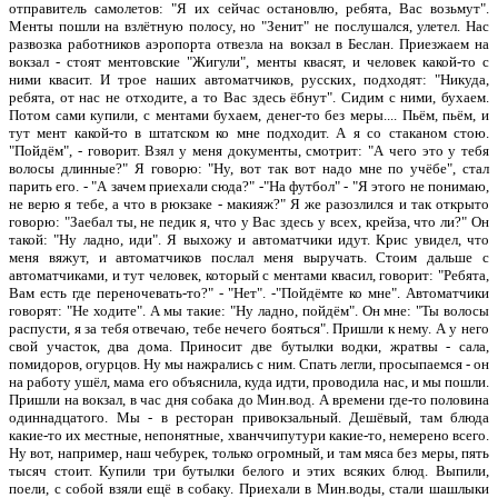
отправитель самолетов: "Я их сейчас остановлю, ребята, Вас возьмут".
Менты пошли на взлётную полосу, но "Зенит" не послушался, улетел. Нас
развозка работников аэропорта отвезла на вокзал в Беслан. Приезжаем на
вокзал - стоят ментовские "Жигули", менты квасят, и человек какой-то с
ними квасит. И трое наших автоматчиков, русских, подходят: "Никуда,
ребята, от нас не отходите, а то Вас здесь ёбнут". Сидим с ними, бухаем.
Потом сами купили, с ментами бухаем, денег-то без меры.... Пьём, пьём, и
тут мент какой-то в штатском ко мне подходит. А я со стаканом стою.
"Пойдём", - говорит. Взял у меня документы, смотрит: "А чего это у тебя
волосы длинные?" Я говорю: "Ну, вот так вот надо мне по учёбе", стал
парить его. - "А зачем приехали сюда?" -"На футбол" - "Я этого не понимаю,
не верю я тебе, а что в рюкзаке - макияж?" Я же разозлился и так открыто
говорю: "Заебал ты, не педик я, что у Вас здесь у всех, крейза, что ли?" Он
такой: "Ну ладно, иди". Я выхожу и автоматчики идут. Крис увидел, что
меня вяжут, и автоматчиков послал меня выручать. Стоим дальше с
автоматчиками, и тут человек, который с ментами квасил, говорит: "Ребята,
Вам есть где переночевать-то?" - "Нет". -"Пойдёмте ко мне". Автоматчики
говорят: "Не ходите". А мы такие: "Ну ладно, пойдём". Он мне: "Ты волосы
распусти, я за тебя отвечаю, тебе нечего бояться". Пришли к нему. А у него
свой участок, два дома. Приносит две бутылки водки, жратвы - сала,
помидоров, огурцов. Ну мы нажрались с ним. Спать легли, просыпаемся - он
на работу ушёл, мама его объяснила, куда идти, проводила нас, и мы пошли.
Пришли на вокзал, в час дня собака до Мин.вод. А времени где-то половина
одиннадцатого. Мы - в ресторан привокзальный. Дешёвый, там блюда
какие-то их местные, непонятные, хванччипутури какие-то, немерено всего.
Ну вот, например, наш чебурек, только огромный, и там мяса без меры, пять
тысяч стоит. Купили три бутылки белого и этих всяких блюд. Выпили,
поели, с собой взяли ещё в собаку. Приехали в Мин.воды, стали шашлыки