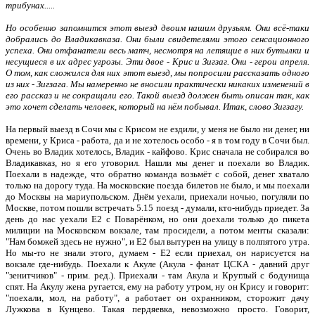
трибунах.....
Но особенно запомнится этот выезд двоим нашим друзьям. Они всё-таки
добрались до Владикавказа. Они были свидетелями этого сенсационного
успеха. Они отфанатели весь матч, несмотря на летящие в них бутылки и
несущиеся в их адрес угрозы. Эти двое - Крис и Зигзаг. Они - герои апреля.
О том, как сложился для них этот выезд, мы попросили рассказать одного
из них - Зигзага. Мы намеренно не вносили практически никаких изменений в
его рассказ и не сокращали его. Такой выезд должен быть описан так, как
это хочет сделать человек, который на нём побывал. Итак, слово Зигзагу.
На первый выезд в Сочи мы с Крисом не ездили, у меня не было ни денег, ни
времени, у Криса - работа, да и не хотелось особо - я в том году в Сочи был.
Очень во Владик хотелось, Владик - кайфово. Крис сначала не собирался во
Владикавказ, но я его уговорил. Нашли мы денег и поехали во Владик.
Поехали в надежде, что обратно команда возьмёт с собой, денег хватало
только на дорогу туда. На московские поезда билетов не было, и мы поехали
до Москвы на мариупольском. Днём уехали, приехали ночью, погуляли по
Москве, потом пошли встречать 5.15 поезд - думали, кто-нибудь приедет. За
день до нас уехали Е2 с Поварёнком, но они доехали только до пикета
милиции на Московском вокзале, там просидели, а потом менты сказали:
"Нам бомжей здесь не нужно", и Е2 был вытурен на улицу в полпятого утра.
Но мы-то не знали этого, думаем - Е2 если приехал, он нарисуется на
вокзале где-нибудь. Поехали к Акуле (Акула - фанат ЦСКА - давний друг
"зенитчиков" - прим. ред.). Приехали - там Акула и Круглый с бодунища
спят. На Акулу жена ругается, ему на работу утром, ну он Крису и говорит:
"поехали, мол, на работу", а работает он охранником, сторожит дачу
Лужкова в Кунцево. Такая пердяевка, невозможно просто. Говорит,