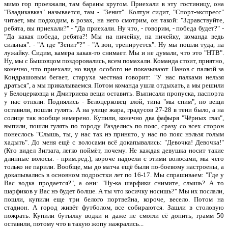
мимо гор проезжали, там бараны кругом. Приехали в эту гостиницу, она
"Владикавказ" называется, там - "Зенит". Колтун сидит, "Спорт-экспресс"
читает, мы подходим, в розах, на него смотрим, он такой: "Здравствуйте,
ребята, вы приехали?" - "Да приехали. Ну что, - говорим, - победа будет?" -
"Да какая победа, ребята?! Мы на ничейку, на ничейку, команда ведь
сильная". - "А где "Зенит"?" - "А вон, тренируется". Ну мы пошли туда, на
лужайку. Сидим, камера какая-то снимает. Мы и не думали, что это "НТВ".
Ну, мы с Бышовцом поздоровались, всем помахали. Команда стоит, приятно,
конечно, что приехали, но вида особого не показывают. Панов с палкой за
Кондрашовым бегает, старуха местная говорит: "У нас палками нельзя
драться", а мы прикалываемся. Потом команда ушла отдыхать, а мы решили
у Белоцерковца и Дмитриева вещи оставить. Выписали пропуска, паспорта
у нас отняли. Поднялись - Белоцерковец злой, типа "мы спим", но вещи
оставили, пошли гулять. А на улице жара, градусов 27-28 в тени было, а на
солнце так вообще немерено. Купили, конечно два фафыря "Чёрных глаз",
выпили, пошли гулять по городу. Разделись по пояс, сразу со всех сторон
понеслось "Слышь, ты, у нас так нэ принято, у нас по пояс нэльзя голым
хадыть". До меня ещё с волосами всё докапывались: "Девочка! Девочка!"
(Кто видел Зигзага, легко поймёт, почему. Не каждая девушка носит такие
длинные волосы. - прим.ред.), короче надоели с этими волосами, мы чего
только не парили. Вообще, мы до матча ещё были по-боевому настроены, а
докапывались в основном подростки лет по 16-17. Мы спрашиваем: "Где у
Вас водка продается?", а они: "Ну-ка шарфики снимите, слышь? А то
шарфиков у Вас нэ будет болше. А ты что косичку носишь?" Мы их послали,
пошли, купили еще три белого портвейна, короче, весело. Потом на
стадион. А город живёт футболом, все собираются. Зашли в столовую
пожрать. Купили бутылку водки и даже не смогли её допить, грамм 50
оставили, потому что в такую жопу нажрались...