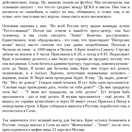
действительно, банда. Ну, выпили, пошли на футбол. Мы посмотрели, как
сельмаши шизуют - это что-то среднее между ЦСКА и мясом. Они там и
катаются по скамейкам, и скачут на них, обнявшись, и голые они, и не
голые, чего там только нет, короче, такая смесь всего московского.
Основная шизовка у них: "Во всей России нету краше команды лучше
"Ростсельмаша!" Потом нас отвели в какой-то пресс-центр, там был
телевизор, и мы стали смотреть "Зенит". Конечно, расстроились.
Единственное, чему обрадовались - это тому, что транспарант "Питерские
волки" висел, мы-то считали его уже давно погребённым. Поехали к
Чесноку на тачке - я, 1000 марок и Чеснок. А Крис пошёл к Санычу. Стрелку
забили на вокзале в 9 часов. Приезжаем в 9:20, а поезд в 9:45. Подъезжает
Крис в половину десятого, а мне билет по справке не продают, потому что
она вся рваная. Стали бегать к администратору, туда-сюда, наконец купили -
купе до Твери. Я купил две бутылки пива, Крис мне отдал все деньги,
пошизовали, и я поехал. Хорошо, попутчики нормальные попались -
кормили, поили. В Твери меня проводник будит. Я ему: "Да ладно, довези".
Он: "Нет, не довезу". Гондон такой попался. И тут баба одна просыпается:
"Сколько надо проводнику дать, чтобы он тебя довёз?" -"Да мне тридцатку
хотя бы". - "У меня нет тридцатки, на тебе десять". Тут вторая баба
просыпается - раз и ещё десять. И мужик просыпается - ещё десять. Я
вышел, по справке купил билет, и через 50 минут уехал. Приехал в Питер в
понедельник утром. А Крис собирался зависать в Ростове, поработать там, а
потом ехать в Сочи...
Так закончился этот великий выезд для Зигзага, Крис остался бомжевать в
Ростове, откуда выехал в Сочи на матч "Жемчужина" - "Зенит", после чего
присоединился к мафии лишь 23 апреля в Москве.