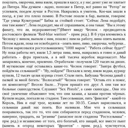
покупать, окорочка, вина взяли, пришли в кассу, а у нас денег уже не хватает
до Питера. Мы думаем - ладно, попозже в Питер, всё равно на "Ротор" не
успеваем, поедем лучше в Ростов. Нажрались в уматень. Кое-как зашли в
поезд, я уже это плохо помню. В Ростове пошли в бар, выпили, говорим:
"Где улица Культурная?" Бабка за стойкой стоит: "Сейчас Лена подойдёт,
она там живет". Лена подходит, мы её спрашиваем, а она такая: "Вы к этому
фанату, что ли, недоразвитому?"(Имеет ввиду Чеснок - предводитель
ростовского филиала "Red-blue warriors" - прим. ред.). В 6 утра вломились к
Чесноку с вином, выпили с ним, пошли с ним на работу, вина опять выпили.
Потом ждали, пока он освободится - опять вино, пиво, окорочка, чебуреки...
Потом нарисовался ростсельмашевец "1000 марок": "Работа сейчас будет!"
Ну пока работы нет, взяли 1,5 литра пива, вина, нажрались в говно и давай
работать - фура приехала, а в ней тысяча коробок видеокассет. Мы
запарились, конечно, прилично. Отработали - получили 120 тысяч на двоих.
И мутковские ещё оставались какие-то. Чеснок говорит: "Завтра футбол,
пойдём на сельмашей!" - "Ну, пойдем!" Поехали к нему, взяли водки, курицу
купили, 12 тысяч целая курица стоит. Стали пить. Бабушка Чеснока давай с
палкой за мной бегать: "Волосатый!" Чеснок говорит: "Оставь его в покое,
он композитор!" Весело было... Утром пришёл его друг. А они там все
больные скинхэдством. Слушают "Sex Pistols", а сами скинхэды... Они это
своё увлечение объясняют тем, что они казаки, а казаки против чёрных.
Купили водки, поехали на стадион. Там сельмаши, пять "факелов" - какой-то
Король, Ник и ещё трое, мужики лет по 30-35. Саныч нарисовался, и
сельмаши давай нас поить. Все наливали. Мне что в сельмашах
понравилось, так это то, что они собираются перед стадионом, человек,
наверное, тридцать, на "резинке" (запасное поле стадиона "Ростсельмаш" -
прм. ред.) и независимо от того, кто богатый, кто нищий, все вместе пьют
(камень в огород некоторых "фронтов" - прим. ред.), чувствуется,