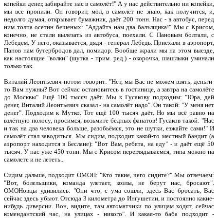
копейки денег, забирайте нас в самолёт!" А у нас действительно ни копейки,
мы все пропили. Он говорит, мол, в самолёт не знаю, как получится, и,
недолго думая, открывает бумажник, даёт 200 тонн. Нас - в автобус, перед
ним толпа осетин бешеных: "Аддайтэ нам два балэлщика!" Мы с Крисом,
конечно, не стали вылезать из автобуса, поехали. С Пановым болтали, с
Лебедем. У него, оказывается, дядя - генерал Лебедь. Приехали в аэропорт,
Панов нам бутербродов дал, помидор. Вообще жрали мы на этом выезде,
как настоящие "волки" (шутка - прим. ред.) - окорочка, шашлыки уминали
только так.
Виталий Леонтьевич потом говорит: "Нет, мы Вас не можем взять, деньги-
то Вам нужны? Вот сейчас остановитесь в гостинице, а завтра на самолёте
до Москвы". Ещё 100 тысяч даёт. Мы к Гусакову подходим: "Юра, дай
денег, Виталий Леонтьевич сказал - на самолёт надо". Он такой: "У меня нет
денег". Подходим к Мутко. Тот ещё 100 тысяч даёт. Но мы всё равно на
взлётную полосу, просимся, возьмите бедных фанатов! Гусаков такой: "Нас
и так на два человека больше, разобьёмся, это не шутки, езжайте сами!" И
самолёт стал заводиться. Мы сидим, подходит какой-то местный бандит (а
аэропорт находится в Беслане): "Вот Вам, ребята, на еду" - и даёт ещё 50
тысяч. У нас уже 450 тонн. Мы с Крисом переглядываемся, типа можно на
самолете и не лететь...
Сидим дальше, подходит ОМОН: "Кто такие, чего сидите?" Мы отвечаем:
"Вот, болельщики, команда улетает, козлы, не берут нас, бросают".
ОМОНовцы удивились: "Они что, с ума сошли, здесь Вас бросать, Вас
сейчас здесь убьют. Отсюда 3 километра до Ингушетии, и постоянно какие-
нибудь диверсии. Вон, видите, там автоматчики по улицам ходят, сейчас
комендантский час, на улицах - никого". И какая-то баба подходит -