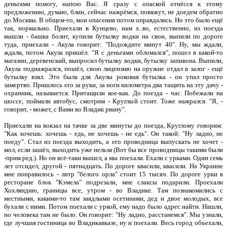
деньгами помогу, напою Вас. Я сразу с опаской отнёсся к этому
предложению, думаю, блин, сейчас нажрёмся, повяжут, не доедем обратно
до Москвы. В общем-то, мои опасения потом оправдались. Но это было ещё
так, нормально. Приехали в Кунцево, нам х..во, естественно, из поезда
вышли - башка болит, купили бутылку водки на свои, выпили по дороге
туда, приехали - Акула говорит: "Подождите минут 40". Ну, мы ждали,
ждали, потом Акула пришёл: "Я с деньгами обломался", пошел в какой-то
магазин, деревенский, выпросил бутылку водки, бутылку запивона. Выпили,
Акула поднажрался, пошёл, свою лицензию на оружие отдал в залог - ещё
бутылку взял. Это была для Акулы роковая бутылка - он упал просто
замертво. Пришлось его за руки, за ноги километра два тащить на эту дачу -
охранник, называется. Притащили кое-как. До поезда - час. Побежали на
шоссе, поймали автобус, смотрим - Круглый стоит. Тоже нажрался. "Я, -
говорит, - может, с Вами во Владик рвану".
Приехали на вокзал на тачке за две минуты до поезда, Круглому говорим:
"Как хочешь: хочешь - едь, не хочешь - не едь". Он такой: "Ну ладно, не
поеду". Стал из поезда выходить, а его проводница выпускать не хочет -
мол, если зашёл, выходить уже нельзя (Вот бы все проводницы такими были
-прим.ред.). Но он всё-таки вышел, а мы поехали. Ехали с урками. Один семь
лет отсидел, другой - пятнадцать. По дороге квасили, квасили. На Украине
мне понравилось - литр "белого орла" стоит 15 тысяч. По дороге урки в
ресторане блок "Кэмела" подрезали, мне слаксы подарили. Проехали
Хохляндию, границы все, утром - во Владике. Там познакомились с
местными, какими-то там заядлыми осетинами, дед и двое молодых, все
бухали с ними. Потом поехали с уркой, ему надо было адрес найти. Нашли,
но человека там не было. Он говорит: "Ну ладно, расстанемся". Мы узнали,
где лучшая гостиница во Владикавказе, ну и поехали. Весь город объехали,