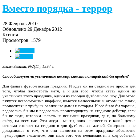
Вместо порядка - террор
28 Февраль 2010
Обновлено 29 Декабрь 2012
Ксения
Просмотров: 1579
Знамя Зенита, №2(11), 1997 г.
Способствует ли увеличению посещаемости
полицейский беспредел?
Для фаната футбол всегда праздник. И идёт он на стадион не просто для
того, чтобы посмотреть матч, а и для того, чтобы стать одним из
участников этого праздника, одним из творцов футбольного шоу. Для этого
вяжутся всевозможные шарфики, шьются малюсенькие и огромные флаги,
проносятся на трибуны различные дымы и петарды. И всё было бы хорошо,
радовались бы мы и радовались происходящему на стадионе действу, если
бы не люди, которым насрать на все наши праздники, да и, по большому
счёту, на всех нас. Эти люди - менты, коих неизвестно с какой целью
сотнями сгоняют на стадион в дни футбольных матчей. Совершенно не
догадываясь о том, что они являются на этом празднике абсолютно
чужеродным элементом, они мало того что вмешиваются в ход событий,