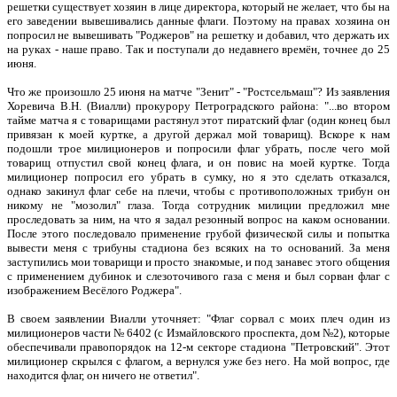
решетки существует хозяин в лице директора, который не желает, что бы на
его заведении вывешивались данные флаги. Поэтому на правах хозяина он
попросил не вывешивать "Роджеров" на решетку и добавил, что держать их
на руках - наше право. Так и поступали до недавнего времён, точнее до 25
июня.
Что же произошло 25 июня на матче "Зенит" - "Ростсельмаш"? Из заявления
Хоревича В.Н. (Виалли) прокурору Петроградского района: "...во втором
тайме матча я с товарищами растянул этот пиратский флаг (один конец был
привязан к моей куртке, а другой держал мой товарищ). Вскоре к нам
подошли трое милиционеров и попросили флаг убрать, после чего мой
товарищ отпустил свой конец флага, и он повис на моей куртке. Тогда
милиционер попросил его убрать в сумку, но я это сделать отказался,
однако закинул флаг себе на плечи, чтобы с противоположных трибун он
никому не "мозолил" глаза. Тогда сотрудник милиции предложил мне
проследовать за ним, на что я задал резонный вопрос на каком основании.
После этого последовало применение грубой физической силы и попытка
вывести меня с трибуны стадиона без всяких на то оснований. За меня
заступились мои товарищи и просто знакомые, и под занавес этого общения
с применением дубинок и слезоточивого газа с меня и был сорван флаг с
изображением Весёлого Роджера".
В своем заявлении Виалли уточняет: "Флаг сорвал с моих плеч один из
милиционеров части № 6402 (с Измайловского проспекта, дом №2), которые
обеспечивали правопорядок на 12-м секторе стадиона "Петровский". Этот
милиционер скрылся с флагом, а вернулся уже без него. На мой вопрос, где
находится флаг, он ничего не ответил".