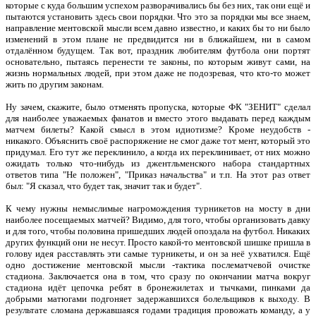
которые с куда большим успехом разворачивались бы без них, так они ещё и
пытаются установить здесь свои порядки. Что это за порядки мы все знаем,
направление ментовской мысли всем давно известно, и каких бы то ни было
изменений в этом плане не предвидится ни в ближайшем, ни в самом
отдалённом будущем. Так вот, праздник любителям футбола они портят
основательно, пытаясь перенести те законы, по которым живут сами, на
жизнь нормальных людей, при этом даже не подозревая, что кто-то может
жить по другим законам.
Ну зачем, скажите, было отменять пропуска, которые ФК "ЗЕНИТ" сделал
для наиболее уважаемых фанатов и вместо этого выдавать перед каждым
матчем билеты? Какой смысл в этом идиотизме? Кроме неудобств -
никакого. Объяснить своё распоряжение не смог даже тот мент, который это
придумал. Его тут же переклинило, а когда их переклинивает, от них можно
ожидать только что-нибудь из джентльменского набора стандартных
ответов типа "Не положен", "Приказ начальства" и т.п. На этот раз ответ
был: "Я сказал, что будет так, значит так и будет".
К чему нужны немыслимые нагромождения турникетов на мосту в дни
наиболее посещаемых матчей? Видимо, для того, чтобы организовать давку
и для того, чтобы половина пришедших людей опоздала на футбол. Никаких
других функций они не несут. Просто какой-то ментовской шишке пришла в
голову идея расставлять эти самые турникеты, и он за неё ухватился. Ещё
одно достижение ментовской мысли -тактика послематчевой очистке
стадиона. Заключается она в том, что сразу по окончании матча вокруг
стадиона идёт цепочка ребят в бронежилетах и тычками, пинками да
добрыми матюгами подгоняет задержавшихся болельщиков к выходу. В
результате сломана державшаяся годами традиция провожать команду, а у