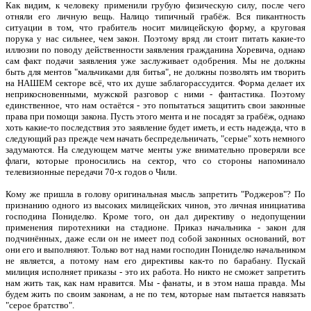
Как видим, к человеку применили грубую физическую силу, после чего
отняли его личную вещь. Налицо типичный грабёж. Вся пикантность
ситуации в том, что грабитель носит милицейскую форму, а круговая
порука у нас сильнее, чем закон. Поэтому вряд ли стоит питать какие-то
иллюзии по поводу действенности заявления гражданина Хоревича, однако
сам факт подачи заявления уже заслуживает одобрения. Мы не должны
быть для ментов "мальчиками для битья", не должны позволять им творить
на НАШЕМ секторе всё, что их душе заблагорассудится. Форма делает их
неприкосновенными, мужской разговор с ними - фантастика. Поэтому
единственное, что нам остаётся - это попытаться защитить свои законные
права при помощи закона. Пусть этого мента и не посадят за грабёж, однако
хоть какие-то последствия это заявление будет иметь, и есть надежда, что в
следующий раз прежде чем начать беспредельничать, "серые" хоть немного
задумаются. На следующем матче менты уже внимательно проверяли все
флаги, которые проносились на сектор, что со стороны напоминало
телевизионные передачи 70-х годов о Чили.
Кому же пришла в голову оригинальная мысль запретить "Роджеров"? По
признанию одного из высоких милицейских чинов, это личная инициатива
господина Пониделко. Кроме того, он дал директиву о недопущении
применения пиротехники на стадионе. Приказ начальника - закон для
подчинённых, даже если он не имеет под собой законных оснований, вот
они его и выполняют. Только вот над нами господин Пониделко начальником
не является, а потому нам его директивы как-то по барабану. Пускай
милиция исполняет приказы - это их работа. Но никто не сможет запретить
нам жить так, как нам нравится. Мы - фанаты, и в этом наша правда. Мы
будем жить по своим законам, а не по тем, которые нам пытается навязать
"серое братство".