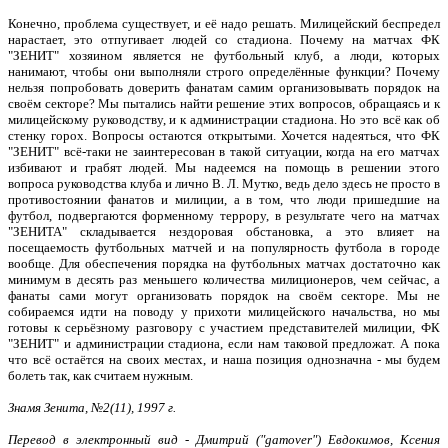
Конечно, проблема существует, и её надо решать. Милицейский беспредел
нарастает, это отпугивает людей со стадиона. Почему на матчах ФК
"ЗЕНИТ" хозяином является не футбольный клуб, а люди, которых
нанимают, чтобы они выполняли строго определённые функции? Почему
нельзя попробовать доверить фанатам самим организовывать порядок на
своём секторе? Мы пытались найти решение этих вопросов, обращаясь и к
милицейскому руководству, и к администрации стадиона. Но это всё как об
стенку горох. Вопросы остаются открытыми. Хочется надеяться, что ФК
"ЗЕНИТ" всё-таки не заинтересован в такой ситуации, когда на его матчах
избивают и грабят людей. Мы надеемся на помощь в решении этого
вопроса руководства клуба и лично В. Л. Мутко, ведь дело здесь не просто в
противостоянии фанатов и милиции, а в том, что люди пришедшие на
футбол, подвергаются форменному террору, в результате чего на матчах
"ЗЕНИТА" складывается нездоровая обстановка, а это влияет на
посещаемость футбольных матчей и на популярность футбола в городе
вообще. Для обеспечения порядка на футбольных матчах достаточно как
минимум в десять раз меньшего количества милиционеров, чем сейчас, а
фанаты сами могут организовать порядок на своём секторе. Мы не
собираемся идти на поводу у прихоти милицейского начальства, но мы
готовы к серьёзному разговору с участием представителей милиции, ФК
"ЗЕНИТ" и администрации стадиона, если нам таковой предложат. А пока
что всё остаётся на своих местах, и наша позиция однозначна - мы будем
болеть так, как считаем нужным.
Знамя Зенита, №2(11), 1997 г.
Перевод в электронный вид - Дмитрий ("gamover") Евдокимов, Ксения