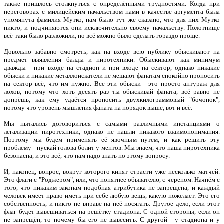
также пришлось столкнуться с определёнными трудностями. Когда при
переговорах с милицейским начальством нами в качестве аргумента была
упомянута фамилия Мутко, нам было тут же сказано, что для них Мутко
никто, и подчиняются они исключительно своему начальству. Полотнище
всё-таки было разложили, но всё можно было сделать гораздо проще.
Довольно забавно смотреть, как на входе всю публику обыскивают на
предмет выявления балды и пиротехники. Обыскивают как минимум
дважды - при входе на стадион и при входе на сектор, однако никакие
обыски и никакие металлоискатели не мешают фанатам спокойно проносить
на сектор всё, что им нужно. Все эти обыски - это просто антураж для
лохов, потому что хоть десять раз ты обыскивай фаната, всё равно не
допрёшь, как ему удаётся проносить двухкилограммовый "бочонок",
потому что уровень мышления фаната на порядок выше, вот и всё.
Мы пытались договориться с самыми различными инстанциями о
легализации пиротехники, однако не нашли никакого взаимопонимания.
Поэтому мы будем применять её явочным путем, и как решить эту
проблему - пускай голова болит у ментов. Мы знаем, что наша пиротехника
безопасна, и это всё, что нам надо знать по этому вопросу.
И, наконец, вопрос, вокруг которого кипят страсти уже несколько матчей.
Это флаги с "Роджером", или, что понятнее обывателю, с черепом. Начнём с
того, что никаким законам подобная атрибутика не запрещена, и каждый
человек имеет право иметь при себе любую вещь, какую пожелает. Это его
собственность, и никто не вправе на неё посягать. Другое дело, если этот
флаг будет вывешиваться на решётку стадиона. С одной стороны, если он
не запрещён, то почему бы его не вывесить. С другой - у стадиона и у