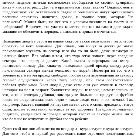
мелких пацанов исчезла возможность пообщаться со своими кумирами,
взять у них автограф... Для чего применяется такая тактика? Видимо, менты
предполагают, что оставшиеся у стадиона болельщики могут организовать
распитие спиртных напитков, драки, и прочие вещи, которые "не
положены". Может быть, но всё это с успехом возникает на мосту и на
набережной. Впрочем, это уже их касается, так как на самом деле задача
милиции не обеспечить порядок, а выполнять приказ и отчитаться.
Поведение людей в сером на нашем секторе также заслуживает того, чтобы
обратить на него внимание. Для начала, они минут за десять до матча
прекращают впускать на сектор кого бы то ни было, даже несмотря на
наличие билета. Вся забава в том, что туда легко попасть через соседние
сектора, что народ и делает. Какой смысл в перекрывании входа -
неизвестно никому. Для каких-то неведомых целей проход между двумя
половинками сектора менты очищают от людей. Несмотря на то, что в
течение всего матча проход свободен, любые свои перемещения по сектору
"серые" осуществляют через гущу народа, при этом соответственно
работая дубинками. Бьют людей, даже если они уже отошли в сторону,
невзирая на пол и возраст. Количество людей, которые, насмотревшись на
это, а то и отведав дубинки, никогда уже больше не придут на футбол,
никто не подсчитывал, ясно одно - такие люди есть, и их немало. Так,
например, Кастет, взявший на первые матчи своего сына, приходит, теперь
один, вполне естественно опасаясь за его здоровье. Ни один нормальный
родитель, увидев этот беспредел, который творят на секторе менты, ни за
что больше не отпустит на футбол своего ребенка.
Суют свой нос они абсолютно во все дыры - куда следует и куда не следует.
Для того чтобы в первый раз расстелить наше огромное полотнище, нам