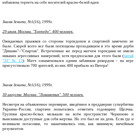
избавлена терпеть на себе носителей красно-белой идеи.
Знамя Зенита, №1(16), 1999г.
29 июля. Москва. "Торпедо". 400 человек.
Ожидаемых прыжков со стороны торпедонов и спартачей замечено не
было. Скорей всего все были поглощены про­ходившем в это время дерби
"Динамо"–"Спартак". Встреченные же перед матчем торпедики не имели
никаких агрессивных намерений, хотя предпосылки для этого были (
читай
"33" № 15
). Матч ознамено­вался одним забавным рекордом – на игре
присутствовало 700 зрителей, из них 400 прибыло из Питера!
Знамя Зенита, №1(16), 1999г.
30 августа. Москва. "Локомотив". 500 человек.
Несмотря на объявленное переми­рие, введённое в преддверии супербит­вы
Украина
–
Россия, спартачи попы­тались отметить годовщину Щелчка.
Группки красно-белых мелькали на всём пространстве Черкизово и
выискивали доступные для себя жертвы. Но это был не их день. Если где и
воз­никали потасовки, то заканчивались они, как минимум, ничейным
результатом.