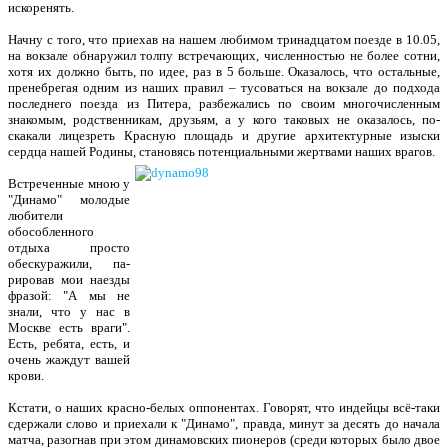
искоренять.
Начну с того, что приехав на нашем любимом тринадцатом поезде в 10.05,
на вокзале обнаружил толпу встречающих, численностью не более сотни,
хотя их должно быть, по идее, раз в 5 больше. Оказалось, что остальные,
пренебрегая одним из наших правил – тусоваться на вокзале до подхода
последнего поезда из Питера, разбежались по своим многочисленным
знакомым, родственникам, дру­зьям, а у кого таковых не оказалось, по­
скакали лицезреть Красную площадь и другие архитектурные изыски
сердца на­шей Родины, становясь потенциальными жертвами наших врагов.
Встреченные мною у
"Динамо" молодые
любите­ли
обособленного
отдыха просто
обескуражили, па­
рировав мои наез­ды
фразой: "А мы не
знали, что у нас в
Москве есть вра­ги".
Есть, ребята, есть, и
очень жаж­дут вашей
крови.
Кстати, о на­ших красно-белых оппонентах. Гово­рят, что индейцы всё-таки
сдержали слово и приехали к "Динамо", правда, минут за десять до начала
матча, разогнав при этом дина­мовских пионеров (среди которых было двое