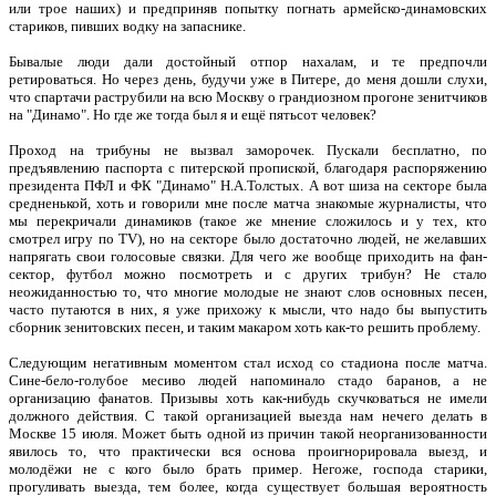
или трое наших) и предприняв по­пытку погнать армейско-динамовских
стариков, пивших водку на запаснике.
Бывалые люди дали достойный отпор нахалам, и те предпочли
ретироваться. Но через день, будучи уже в Питере, до меня дошли слухи,
что спартачи раструбили на всю Москву о грандиозном прогоне зе­нитчиков
на "Динамо". Но где же тогда был я и ещё пятьсот человек?
Проход на трибуны не вызвал заморо­чек. Пускали бесплатно, по
предъявлению паспорта с питерской пропиской, благода­ря распоряжению
президента ПФЛ и ФК "Динамо" Н.А.Толстых. А вот шиза на сек­торе была
средненькой, хоть и говорили мне после матча знакомые журналисты, что
мы перекричали динамиков (такое же мнение сложилось и у тех, кто
смотрел игру по TV), но на секторе было достаточно людей, не желавших
напрягать свои голосовые связки. Для чего же вообще приходить на фан-
сектор, футбол можно посмотреть и с других трибун? Не стало
неожиданностью то, что многие молодые не знают слов ос­новных песен,
часто путаются в них, я уже прихожу к мысли, что надо бы выпустить
сборник зенитовских песен, и таким макаром хоть как-то решить проблему.
Следующим негативным моментом стал исход со стадиона после матча.
Сине-бело-голубое месиво людей напо­минало стадо баранов, а не
организацию фанатов. Призывы хоть как-нибудь скучковаться не имели
должного действия. С такой организацией выезда нам нечего делать в
Москве 15 июля. Может быть одной из причин такой неорганизованно­сти
явилось то, что практически вся ос­нова проигнорировала выезд, и
молодёжи не с кого было брать пример. Негоже, господа старики,
прогуливать выезда, тем более, когда существует большая ве­роятность