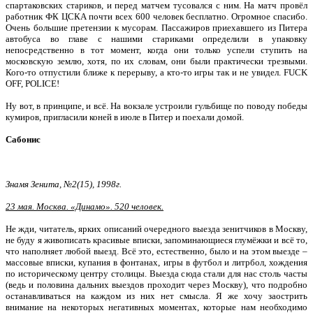
спартаковских стариков, и перед матчем тусовался с ним. На матч провёл
работ­ник ФК ЦСКА почти всех 600 человек бесплатно. Огромное спасибо.
Очень большие претензии к мусорам. Пассажи­ров приехавшего из Питера
автобуса во главе с нашими стариками определили в упаковку
непосредственно в тот момент, когда они только успели ступить на
московскую землю, хотя, по их словам, они были практически трезвыми.
Кого-то от­пустили ближе к перерыву, а кто-то игры так и не увидел. FUCK
OFF, POLICE!
Ну вот, в принципе, и всё. На вокза­ле устроили гульбище по поводу побе­ды
кумиров, пригласили коней в июле в Питер и поехали домой.
Сабонис
Знамя Зенита, №2(15), 1998г.
23 мая. Москва. «Динамо». 520 человек.
Не жди, читатель, ярких описаний очередного выезда зенитчиков в Москву,
не буду я живописать красивые вписки, запоминающиеся глумёжки и всё то,
что наполняет любой выезд. Всё это, есте­ственно, было и на этом выезде –
массо­вые вписки, купания в фонтанах, игры в футбол и литрбол, хождения
по истори­ческому центру столицы. Выезда сюда стали для нас столь часты
(ведь и поло­вина дальних выездов проходит через Москву), что подробно
останавливаться на каждом из них нет смысла. Я же хочу заострить
внимание на некоторых негативных моментах, которые нам необхо­димо