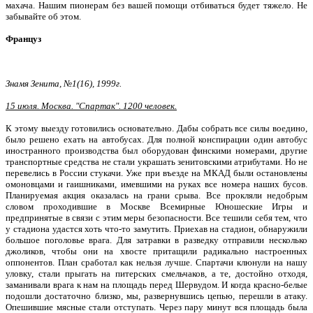
махача. Нашим пионерам без вашей помощи отбиваться будет тяжело. Не
забывайте об этом.
Француз
Знамя Зенита, №1(16), 1999г.
15 июля. Москва. "Спартак". 1200 человек.
К этому выезду готовились осно­вательно. Дабы собрать все силы вое­дино,
было решено ехать на автобусах. Для полной конспирации один авто­бус
иностранного производства был оборудован финскими номерами, дру­гие
транспортные средства не стали украшать зенитовскими атрибутами. Но не
перевелись в России стукачи. Уже при въезде на МКАД были оста­новлены
омоновцами и гаишниками, имевшими на руках все номера наших бусов.
Планируемая акция оказалась на грани срыва. Все прокляли недо­брым
словом проходившие в Москве Всемирные Юношеские Игры и
предпринятые в связи с этим меры безопас­ности. Все тешили себя тем, что
у стадиона удастся хоть что-то замутить. Приехав на стадион, обнаружили
большое поголовье врага. Для затрав­ки в разведку отправили несколько
джоликов, чтобы они на хвосте при­тащили радикально настроенных
оппонентов. План сработал как нельзя лучше. Спартачи клюнули на нашу
уловку, стали прыгать на питерских смельчаков, а те, достойно отходя,
заманивали врага к нам на площадь пе­ред Шервудом. И когда красно-белые
подошли достаточно близко, мы, раз­вернувшись цепью, перешли в атаку.
Опешившие мясные стали отступать. Через пару минут вся площадь была