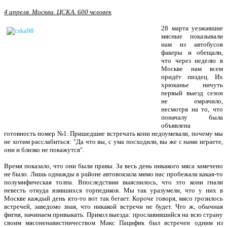
4 апреля. Москва. ЦСКА. 600 человек
28
марта уезжавшие
мясные показыва­ли
нам из
автобусов
факеры и обещали,
что через неделю в
Москве нам всем
при­дёт пиздец. Их
хрюканье ничуть
первый выезд сезон
не омрачило,
несмотря на то, что
поначалу была
объявлена
готовность номер №1. Пришедшие встречать кони недоумевали, почему мы
не хотим расслабить­ся: "Да что вы, с ума посходили, вы же с нами играете,
они и близко не покажутся".
Время показало, что они были пра­вы. За весь день никакого мяса замечено
не было. Лишь однажды в районе автовокзала мимо нас пробежала какая-то
полумифическая тол­па. Впоследствии вы­яснилось, что это кони гнали
невесть откуда взявшихся торпедиков. Мы так уразумели, что у них в
Москве каждый день кто-то вот так бегает. Короче гово­ря, мясо грозилось
встречей, заведомо зная, что никакой встречи не будет. Что ж, обычная
фигня, начинаем привыкать. Прикол выезда: прославившийся на всю страну
своим мясоненавистничеством Макс Пацифик был встречен одним из